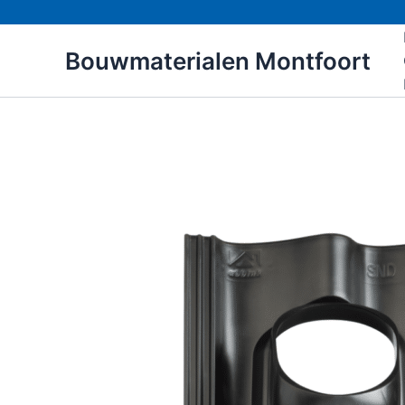
Ga
naar
Bouwmaterialen Montfoort
de
inhoud