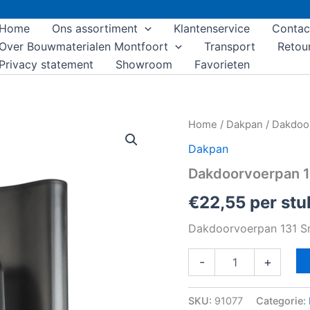
Home
Ons assortiment
Klantenservice
Contac
Over Bouwmaterialen Montfoort
Transport
Retou
Privacy statement
Showroom
Favorieten
Dakdoorvoerpan
Home
/
Dakpan
/ Dakdoo
131
Dakpan
Sneldek
25-
Dakdoorvoerpan 1
45°
1-
€
22,55
per stu
pans
SND
Dakdoorvoerpan 131 S
zwart
aantal
-
+
SKU:
91077
Categorie: