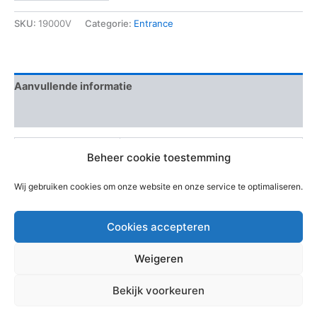
SKU:
19000V
Categorie:
Entrance
Aanvullende informatie
Beoordelingen (0)
Draairichting
Links
Beheer cookie toestemming
EAN-code
Wij gebruiken cookies om onze website en onze service te optimaliseren.
Cookies accepteren
Weigeren
Copyright © 2026 Bouwmaterialen Montfoort | Aangedreven
Bekijk voorkeuren
door
Astra WordPress thema