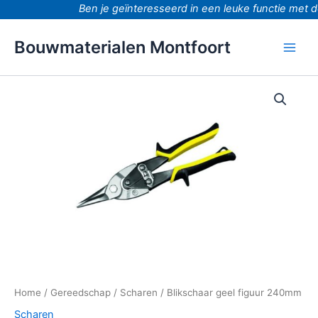
Ga
Ben je geïnteresseerd in een leuke functie met d
naar
de
Bouwmaterialen Montfoort
inhoud
Blikschaar
geel
figuur
240mm
aantal
Home
/
Gereedschap
/
Scharen
/ Blikschaar geel figuur 240mm
Scharen