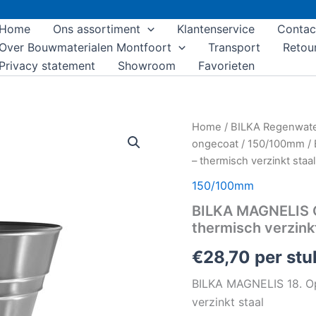
Home
Ons assortiment
Klantenservice
Contac
Over Bouwmaterialen Montfoort
Transport
Retou
Privacy statement
Showroom
Favorieten
BILKA
Home
/
BILKA Regenwat
MAGNELIS
ongecoat
/
150/100mm
/ 
Opvangtrechter
– thermisch verzinkt staal
|
90mm
150/100mm
|
BILKA MAGNELIS O
Ongecoat
-
thermisch verzinkt
thermisch
verzinkt
€
28,70
per stu
staal
aantal
BILKA MAGNELIS 18. Op
verzinkt staal