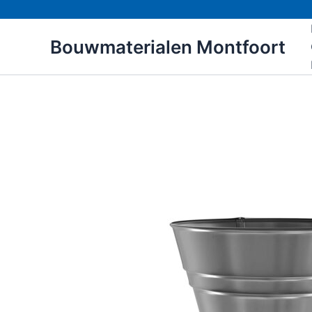
Ga
naar
Bouwmaterialen Montfoort
de
inhoud