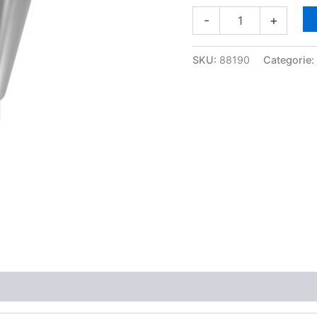
-
+
SKU:
88190
Categorie: