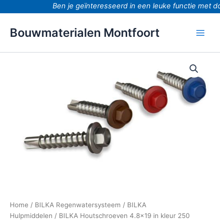
Ga
Ben je geïnteresseerd in een leuke functie met do
naar
de
Bouwmaterialen Montfoort
inhoud
BILKA
Houtschroeven
4.8x19
in
kleur
250
st/doos
aantal
Home
/
BILKA Regenwatersysteem
/
BILKA
Hulpmiddelen
/ BILKA Houtschroeven 4.8×19 in kleur 250