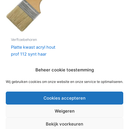
Verftoebehoren
Platte kwast acryl hout
prof 112 synt haar
€
4,97
per stuks
Beheer cookie toestemming
In winkelwagen
Wij gebruiken cookies om onze website en onze service te optimaliseren.
Cookies accepteren
Weigeren
Copyright © 2026 Bouwmaterialen Montfoort | Aangedreven
Bekijk voorkeuren
door
Astra WordPress thema