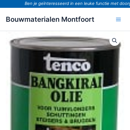
Ga
Ben je geïnteresseerd in een leuke functie met doorgro
naar
de
Bouwmaterialen Montfoort
inhoud
Bangkirai
olie
1000ml
aantal