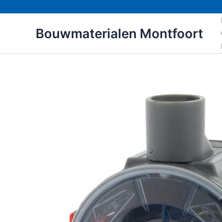
Ga
naar
Bouwmaterialen Montfoort
de
inhoud