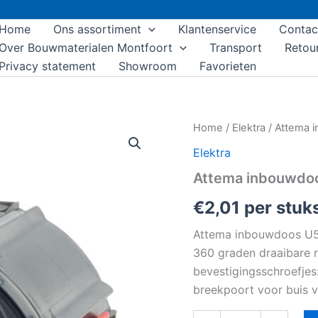
Home
Ons assortiment
Klantenservice
Contac
Over Bouwmaterialen Montfoort
Transport
Retou
Privacy statement
Showroom
Favorieten
Attema
Home
/
Elektra
/ Attema i
inbouwdoos
Elektra
U40
-
Attema inbouwdoos
Ø5/8
-
€
2,01
per stuk
grijs
aantal
Attema inbouwdoos U50
360 graden draaibare ri
bevestigingsschroefjes
breekpoort voor buis 