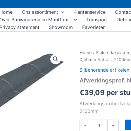
Home
Ons assortiment
Klantenservice
Contac
Over Bouwmaterialen Montfoort
Transport
Retou
Privacy statement
Showroom
Favorieten
Afwerkingsprof.
Home
/
Stalen dakplaten
Nokpan
0,50mm Antra. L 2100m
0,50mm
Antra.
Bijbehorende artikelen
L
Afwerkingsprof. 
2100mm
aantal
€
39,09
per stu
Afwerkingsprofiel No
2100mm
-
+