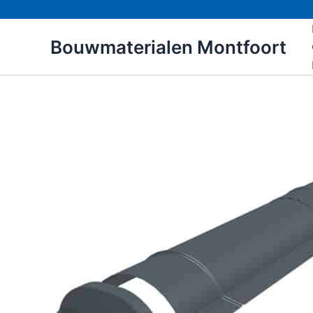
Ga
naar
Bouwmaterialen Montfoort
de
inhoud