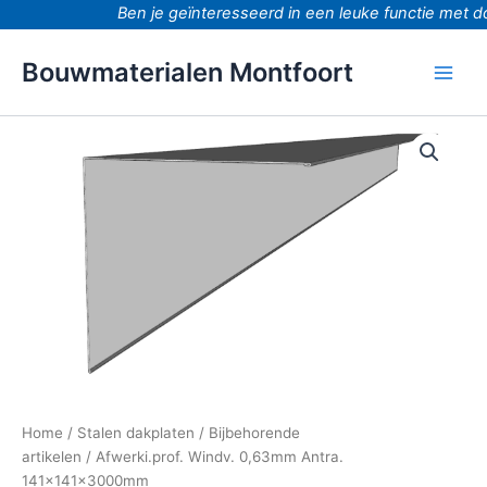
Ga
Ben je geïnteresseerd in een leuke functie met d
naar
de
Bouwmaterialen Montfoort
inhoud
Afwerki.prof.
Windv.
0,63mm
Antra.
141x141x3000mm
aantal
Home
/
Stalen dakplaten
/
Bijbehorende
artikelen
/ Afwerki.prof. Windv. 0,63mm Antra.
141x141x3000mm