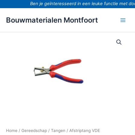
Ga
Ben je geïnteresseerd in een leuke functie met doo
naar
de
Bouwmaterialen Montfoort
inhoud
Afstriptang
VDE
aantal
Home
/
Gereedschap
/
Tangen
/ Afstriptang VDE