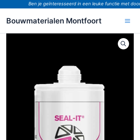
Ga
Ben je geïnteresseerd in een leuke functie met doorg
naar
de
Bouwmaterialen Montfoort
inhoud
732
Tixbond-
PU
constructielijm
310ml
aantal