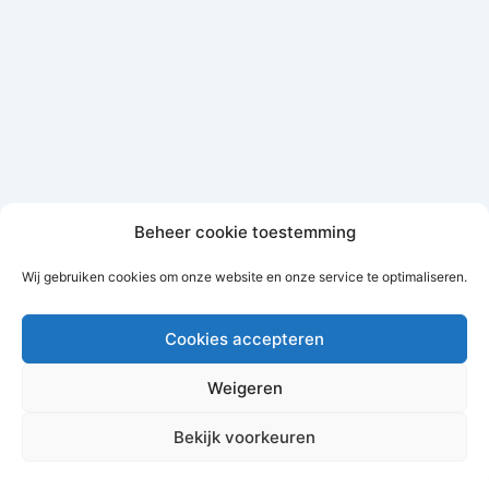
Beheer cookie toestemming
Wij gebruiken cookies om onze website en onze service te optimaliseren.
Cookies accepteren
Weigeren
Copyright © 2026 Bouwmaterialen Montfoort | Aangedreven
Bekijk voorkeuren
door
Astra WordPress thema