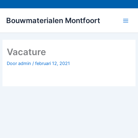
Ga
Ben je geïnteresseerd in een leuke functie met 
naar
de
Bouwmaterialen Montfoort
inhoud
Vacature
Door
admin
/
februari 12, 2021