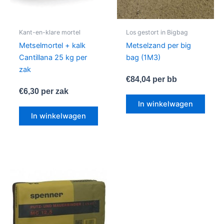
Kant-en-klare mortel
Los gestort in Bigbag
Metselmortel + kalk
Metselzand per big
Cantillana 25 kg per
bag (1M3)
zak
€
84,04
per bb
€
6,30
per zak
In winkelwagen
In winkelwagen